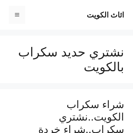
نتقل
لى
اثاث الكويت
القائمة
لمحتوى
نشتري حديد سكراب
بالكويت
شراء سكراب
الكويت..نشتري
سكراب..شراء خردة