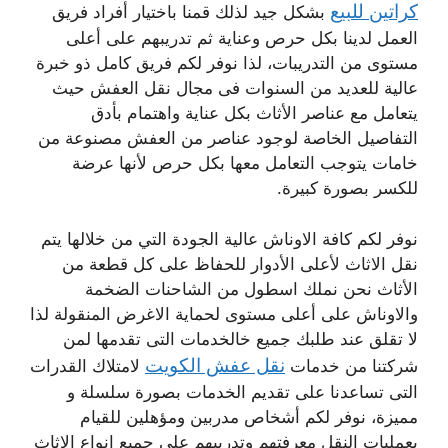
كراتين للبيع
بشكل جيد لذلك قمنا باختيار أفراد فريق
العمل لدينا بكل حرص وعناية ثم تدريبهم على أعلى
مستوى من التدريبات، لذا نوفر لكم فريق كامل ذو خبرة
عالية للعديد من السنوات فى مجال نقل العفش حيث
يتعامل مع عناصر الأثاث بكل عناية واهتمام بأدق
التفاصيل الخاصة لوجود عناصر من العفش مصنوعة من
خامات يتوجب التعامل معها بكل حرص لأنها عرضة
للكسر بصورة كبيرة.
نوفر لكم كافة الاوناش عالية الجودة التي من خلالها يتم
نقل الاثاث لأعلى الأدوار للحفاظ على كل قطعة من
الأثاث نحن نملك اسطول من الشاحنات الضخمة
والاوناش على أعلى مستوى لحماية الاغرض المنقولة لذا
لا تقلق عند طلبك جميع خالخدمات التى تقدمها لمن
نقل عفش الكويت
شركتنا من خدمات
لامتلاك القدرات
التى تساعدنا على تقديم الخدمات بصورة سلسلة و
مميزة، نوفر لكم أشخاص مدربين ومؤهلين للقيام
بعمليات النقل معرفتهم وتدريبهم على جميع انواع الاثاث